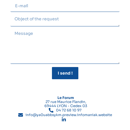
I send !
Le Forum
27 rue Maurice Flandin,
69444 LYON - Cedex 03
04 72 68 10 97
info@ya0uabbsykm.preview.infomaniak.website