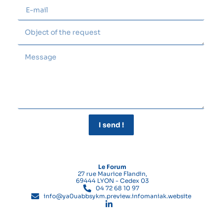
I send !
Le Forum
27 rue Maurice Flandin,
69444 LYON - Cedex 03
04 72 68 10 97
info@ya0uabbsykm.preview.infomaniak.website